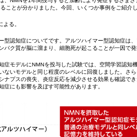
は、NMNを1年間投与すると加齢により発症するさまざ
あることが分かりました。今回、いくつか事例をご紹介
による。
ー型認知症についてです。アルツハイマー型認知症は、ア
ンパク質が脳に溜まり、細胞死が起こることが一因で発
知症モデルにNMNを投与した試験では、空間学習認知
いないモデルと同じ程度のレベルに回復しました。さらに
シナプスの喪失、炎症反応を減少させる効果も確認でき
知症にも影響を及ぼす可能性があります。