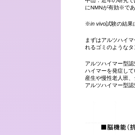
中山：近年の研究で
にNMNが有効※で
※
in vivo
試験の結果
まずはアルツハイマ
れるゴミのようなタ
アルツハイマー型認
ハイマーを発症して
産生や慢性老人班、
アルツハイマー型認