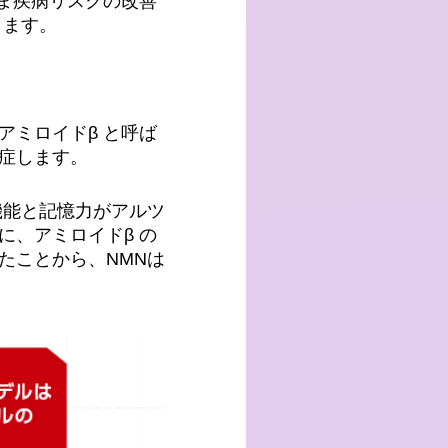
ま疾病リスクの改善
します。
ミロイドβ と呼ば
症します。
機能と記憶力がアルツ
、アミロイドβ の
たことから、NMNは