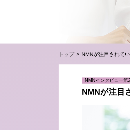
トップ
NMNが注目されて
NMNインタビュー第
NMNが注